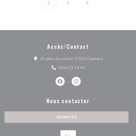
1
2
3
Accès/Contact
((ouvre une nouve
25 allée du rocher 97223 Diamant
0696 22 14 45
Facebook ((ouvre une nouvelle fenêtr
Instagram ((ouvre une nouvell
Nous contacter
RÉSERVER