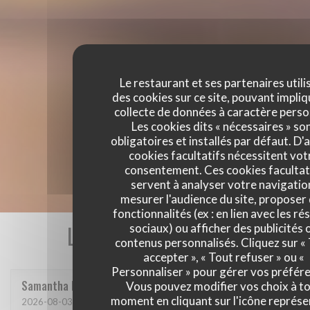
Le restaurant et ses partenaires utili
des cookies sur ce site, pouvant impliq
collecte de données à caractère perso
Les cookies dits « nécessaires » so
obligatoires et installés par défaut. D'
cookies facultatifs nécessitent vot
consentement. Ces cookies facultat
servent à analyser votre navigatio
mesurer l'audience du site, proposer
fonctionnalités (ex : en lien avec les r
Les avis de nos clients
sociaux) ou afficher des publicités 
contenus personnalisés. Cliquez sur «
accepter », « Tout refuser » ou «
Personnaliser » pour gérer vos préfér
Samantha
L
Vous pouvez modifier vos choix à t
moment en cliquant sur l'icône représ
2026-08-03
- 20:00 - Couverts 2