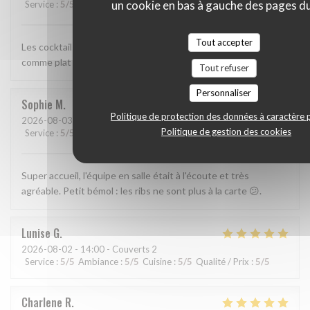
un cookie en bas à gauche des pages du
Service
:
5
/5
Ambiance
:
5
/5
Cuisine
:
5
/5
Qualité / Prix
:
5
/5
Tout accepter
Les cocktails Pink Amazon et M Fresh. J'ai pris le saumon frit
comme plat et il était succulent.
Tout refuser
Personnaliser
Sophie
M
Politique de protection des données à caractère 
2026-08-03
- 20:30 - Couverts 2
Politique de gestion des cookies
Service
:
5
/5
Ambiance
:
5
/5
Cuisine
:
4
/5
Qualité / Prix
:
5
/5
Super accueil, l'équipe en salle était à l'écoute et très
agréable. Petit bémol : les ribs ne sont plus à la carte 😕.
Lunise
G
2026-08-02
- 14:00 - Couverts 2
Service
:
5
/5
Ambiance
:
5
/5
Cuisine
:
5
/5
Qualité / Prix
:
5
/5
Charlene
R