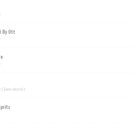
t
é By Ott
t
re
t
 ( Sans alcool )
pritz