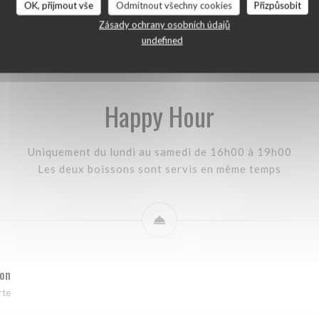
OK, přijmout vše
Odmítnout všechny cookies
Přizpůsobit
arte des boissons
Tapas et Entrées
Plats
Desserts
Rhums N
Zásady ochrany osobních údajů
undefined
Happy Hour
Uniquement du lundi au samedi de 16h00 à 19h00
Les deux boissons sont servis en même temps
ion
rte