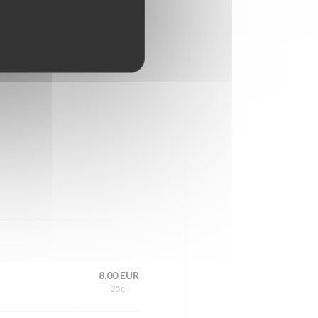
eisson
Rhums
8,00 EUR
25cl