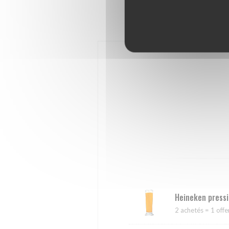
Happy Hour
C
Heineken press
2 achetés = 1 offe