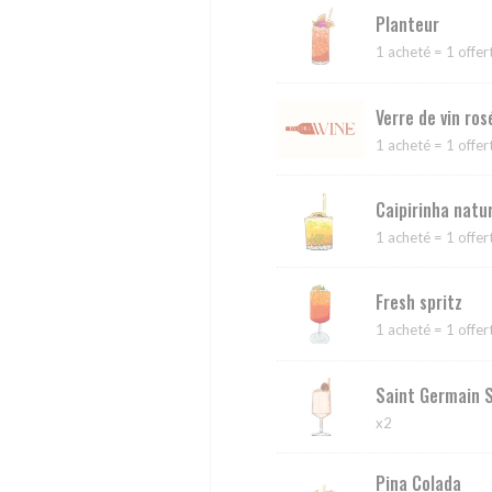
Planteur
1 acheté = 1 offer
Verre de vin ros
1 acheté = 1 offer
Caipirinha natu
1 acheté = 1 offer
Fresh spritz
1 acheté = 1 offert
Saint Germain S
x2
Pina Colada